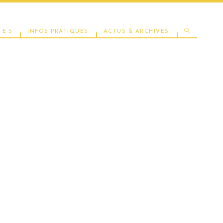
TOGGLE
·E·S
INFOS PRATIQUES
ACTUS & ARCHIVES
WEBSITE
SEARCH