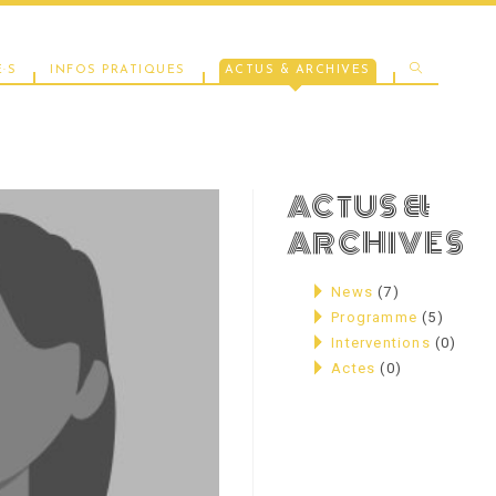
TOGGLE
·S
INFOS PRATIQUES
ACTUS & ARCHIVES
WEBSITE
ACTUS &
ARCHIVES
SEARCH
News
(7)
Programme
(5)
Interventions
(0)
Actes
(0)