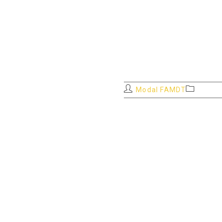
Auteur/autrice
Post
Modal FAMDT
de
category:
la
publication :