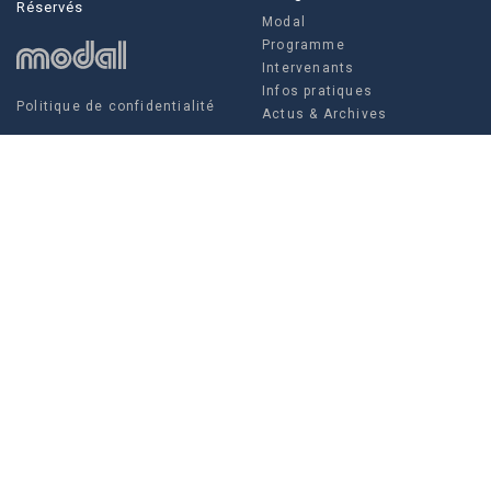
Réservés
Modal
Programme
Intervenants
Infos pratiques
Politique de confidentialité
Actus & Archives
Social
Actus & Archives
Facebook
Instagram
Twitter
FAMDT - 35 rue Crucy, 44 000
Modal
NANTES
Louise Villain, Régisseuse
générale
Tel. +336 10 97 52 07
Tél. +332 85 52 67 04
production@famdt.com