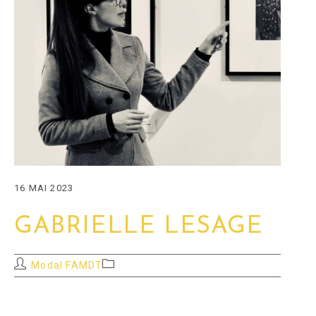
16 MAI 2023
GABRIELLE LESAGE
Auteur/autrice
Post
Modal FAMDT
de
category:
la
publication :