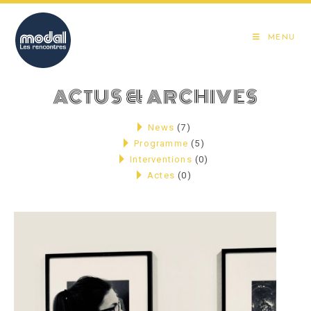
Skip
to
MENU
content
ACTUS & ARCHIVES
News
(7)
Programme
(5)
Interventions
(0)
Actes
(0)