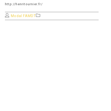
http://henritournier.fr/
Auteur/autrice
Post
Modal FAMDT
de
category:
la
publication :