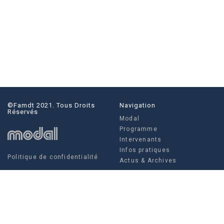
©famdt 2021. Tous Droits
Navigation
Réservés
Modal
Programme
Intervenants
Infos pratiques
Politique de confidentialité
Actus & Archives
Social
Actus & Archives
Facebook
Instagram