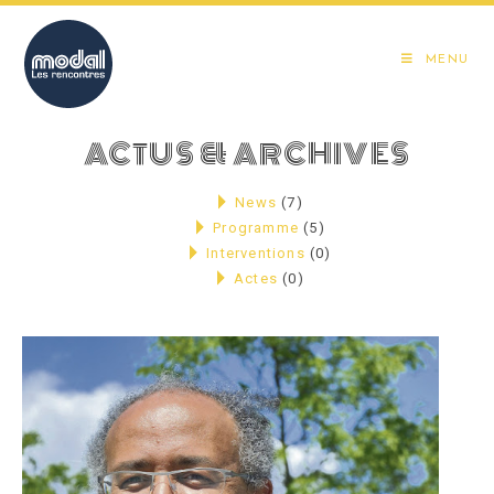
Skip
to
MENU
content
ACTUS & ARCHIVES
News
(7)
Programme
(5)
Interventions
(0)
Actes
(0)