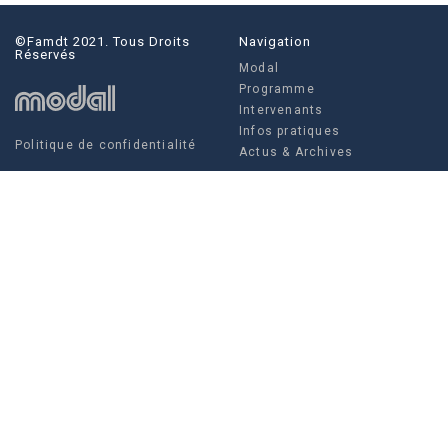
©famdt 2021. Tous Droits
Navigation
Réservés
Modal
Programme
Intervenants
Infos pratiques
Politique de confidentialité
Actus & Archives
Social
Actus & Archives
Facebook
Instagram
Twitter
FAMDT - 35 rue Crucy, 44 000
Modal
NANTES
Louise Villain, Régisseuse
générale
Tel. +336 10 97 52 07
Tél. +332 85 52 67 04
production@famdt.com