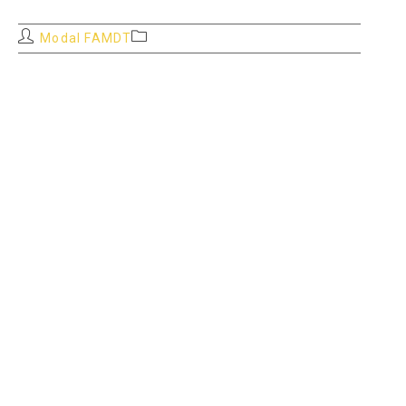
Auteur/autrice
Post
Modal FAMDT
de
category:
la
publication :