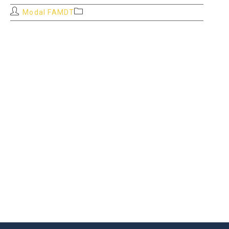
Auteur/autrice
Post
Modal FAMDT
de
category:
la
publication :