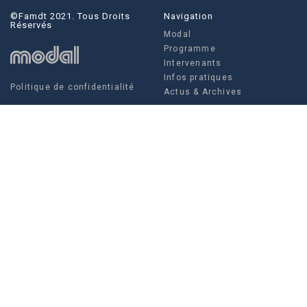
©famdt 2021. Tous Droits
Navigation
Réservés
Modal
Programme
Intervenants
Infos pratiques
Politique de confidentialité
Actus & Archives
Social
Actus & Archives
Facebook
Instagram
Twitter
FAMDT - 35 rue Crucy, 44 000
Modal
NANTES
Louise Villain, Régisseuse
générale
Tel. +336 10 97 52 07
Tél. +332 85 52 67 04
production@famdt.com