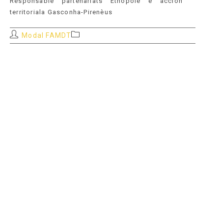
Responsable partenariats Etnopòle e accion
territoriala Gasconha-Pirenèus
Auteur/autrice
Post
Modal FAMDT
de
category:
la
publication :