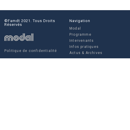
©famdt 2021. Tous Droits
Navigation
Réservés
Modal
Programme
Intervenants
Infos pratiques
Politique de confidentialité
Actus & Archives
Social
Actus & Archives
Facebook
Instagram
Twitter
FAMDT - 35 rue Crucy, 44 000
Modal
NANTES
Louise Villain, Régisseuse
générale
Tel. +336 10 97 52 07
Tél. +332 85 52 67 04