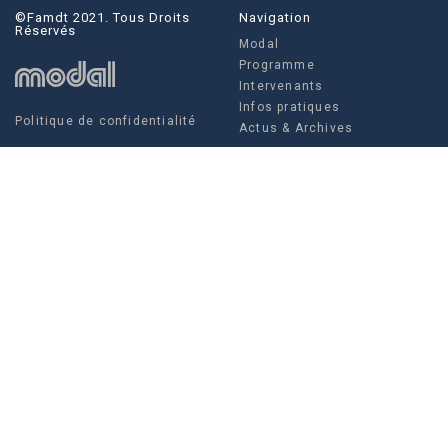
©famdt 2021. Tous Droits
Navigation
Réservés
Modal
Programme
Intervenants
Infos pratiques
Politique de confidentialité
Actus & Archives
Social
Actus & Archives
Facebook
Instagram
Twitter
FAMDT - 35 rue Crucy, 44 000
Modal
NANTES
Louise Villain, Régisseuse
générale
Tel. +336 10 97 52 07
Tél. +332 85 52 67 04
production@famdt.com