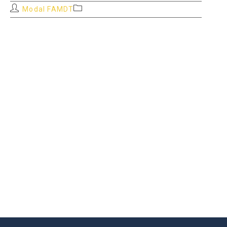
Auteur/autrice
Post
Modal FAMDT
de
category:
la
publication :