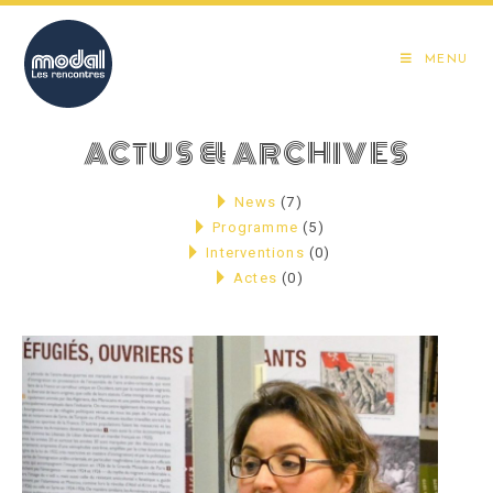
Skip
to
MENU
content
ACTUS & ARCHIVES
News
(7)
Programme
(5)
Interventions
(0)
Actes
(0)