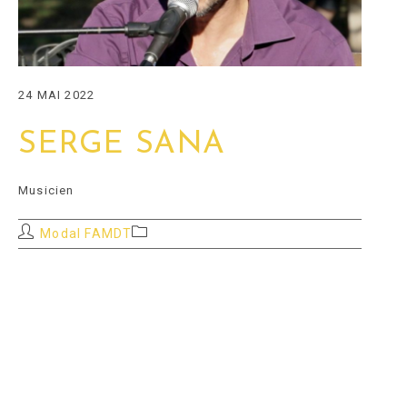
24 MAI 2022
SERGE SANA
Musicien
Auteur/autrice
Post
Modal FAMDT
de
category:
la
publication :