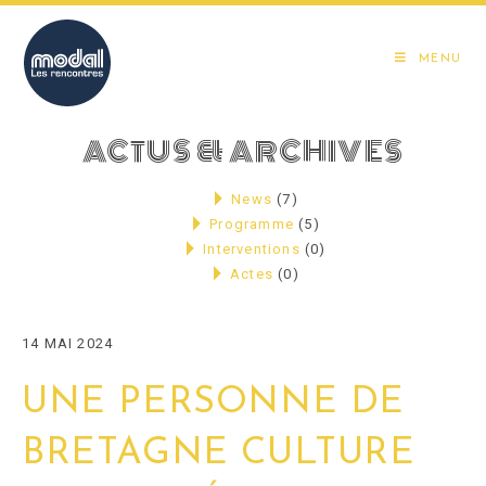
Skip
to
MENU
content
ACTUS & ARCHIVES
News
(7)
Programme
(5)
Interventions
(0)
Actes
(0)
14 MAI 2024
UNE PERSONNE DE
BRETAGNE CULTURE