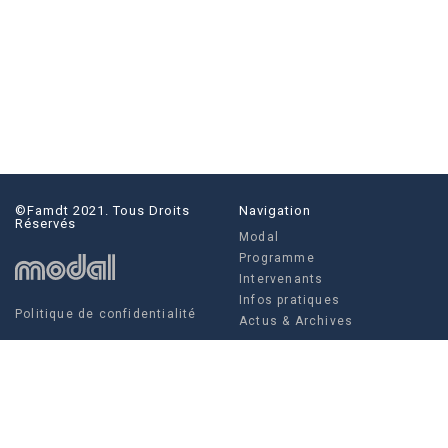
©famdt 2021. Tous Droits
Navigation
Réservés
Modal
Programme
Intervenants
Infos pratiques
Politique de confidentialité
Actus & Archives
Social
Actus & Archives
Facebook
Instagram