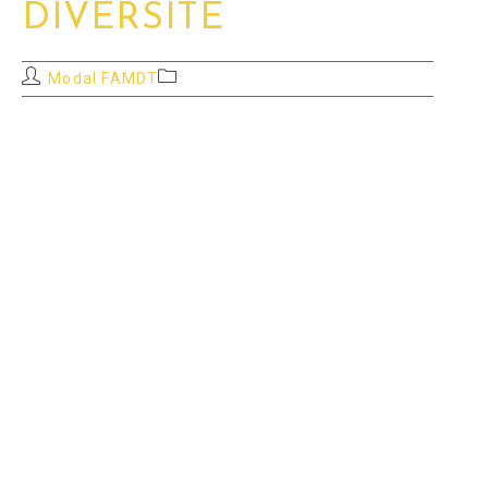
DIVERSITÉ
Auteur/autrice
Post
Modal FAMDT
de
category:
la
publication :