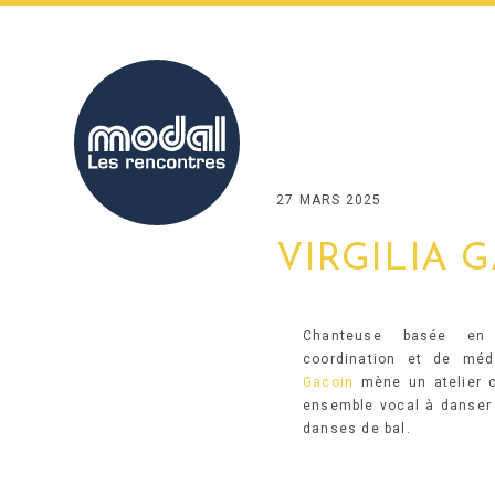
Skip
to
content
27 MARS 2025
VIRGILIA 
Chanteuse basée en 
coordination et de mé
Gacoin
mène un atelier ch
ensemble vocal à danser e
danses de bal.