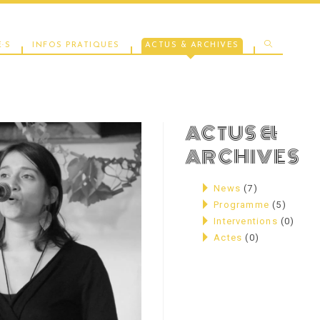
TOGGLE
·S
INFOS PRATIQUES
ACTUS & ARCHIVES
WEBSITE
ACTUS &
ARCHIVES
SEARCH
News
(7)
Programme
(5)
Interventions
(0)
Actes
(0)