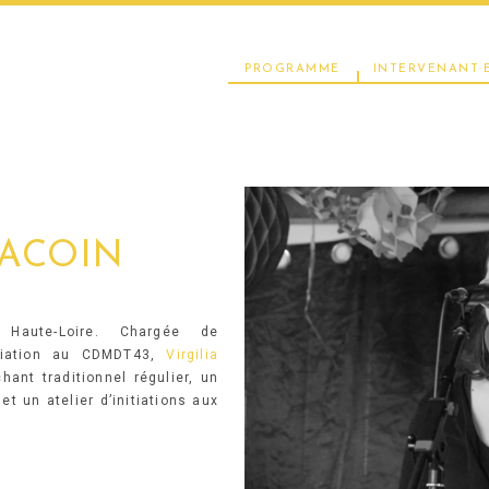
PROGRAMME
INTERVENANT·E
GACOIN
Haute-Loire. Chargée de
diation au CDMDT43,
Virgilia
ant traditionnel régulier, un
t un atelier d’initiations aux