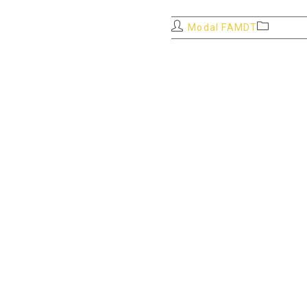
Auteur/autrice
Post
Modal FAMDT
de
category:
la
publication :