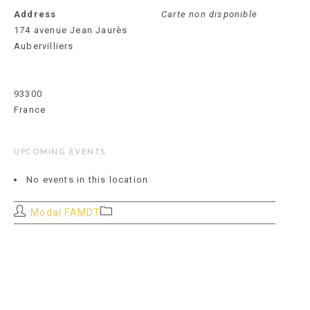
Address
Carte non disponible
174 avenue Jean Jaurès
Aubervilliers
93300
France
UPCOMING EVENTS
No events in this location
Auteur/autrice
Post
Modal FAMDT
de
category:
la
publication :