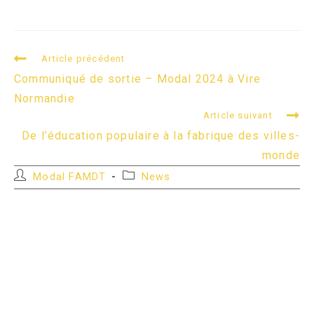
READ
Article précédent
MORE
Communiqué de sortie – Modal 2024 à Vire
ARTICLES
Normandie
Article suivant
De l’éducation populaire à la fabrique des villes-
monde
Auteur/autrice
Post
Modal FAMDT
News
de
category:
la
publication :