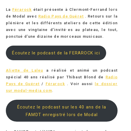
La
F
érarock
était présente à Clermont-Ferrand lors
de Modal avec
Radio Pays de Guéret
. Retours sur la
plénière et les différents ateliers de cette édition
avec une vingtaine d’invité·es au plateau, le tout,
ponctué d’une dizaine de morceaux musicaux.
Écoutez le podcast de la FERAROCK ici
A
liette de Laleu
a réalisé et animé un podcast
spécial 40 ans réalisé par Thibaut Blond de
Radio
Pays de Guéret
/
F
érarock
. Voir aussi
le dossier
sur modal-media.com
.
Écoutez le podcast sur les 40 ans de la
FAMDT enregistré lors de Modal