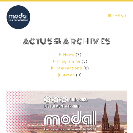
Skip
to
MENU
content
ACTUS & ARCHIVES
News
(7)
Programme
(5)
Interventions
(0)
Actes
(0)