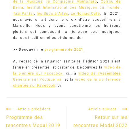
de la Musique
,
la Compagnie Montanaro
,
Corrou de
Berra
,
Institut International des Musiques du monde
,
Taxi Pantaï
,
les Suds à Arles
,
Le Nomad Café
… En 2021,
nous avions fait donc le choix d’être accueilli·e·s à
Marseille. Nous y avons questionné les horizons
pluriels qui composent la richesse des musiques,
danses traditionnelles et du monde.
>> Découvrir le
programme de 2021
Au regard de la situation sanitaire, l’édition 2021 s’est
tenue en présentiel et distance. Découvrez la
vidéo de
la plénière sur Facebook
ici, la
vidéo de l’Assemblée
Générale sur Youtube ici
, et la
vidéo de la conférence
chantée sur Facebook
ici.
READ
Article précédent
Article suivant
MORE
Programme des
Retour sur les
ARTICLES
rencontres Modal 2019
rencontres Modal 2022