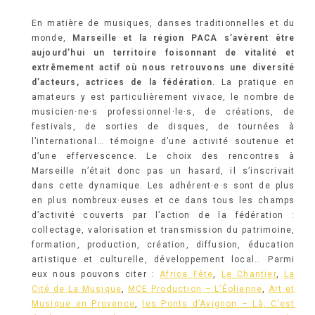
En matière de musiques, danses traditionnelles et du
monde,
Marseille et la région PACA s’avèrent être
aujourd’hui un territoire foisonnant de vitalité et
extrêmement actif où nous retrouvons une diversité
d’acteurs, actrices de la fédération.
La pratique en
amateurs y est particulièrement vivace, le nombre de
musicien·ne·s professionnel·le·s, de créations, de
festivals, de sorties de disques, de tournées à
l’international… témoigne d’une activité soutenue et
d’une effervescence. Le choix des rencontres à
Marseille n’était donc pas un hasard, il s’inscrivait
dans cette dynamique. Les adhérent·e·s sont de plus
en plus nombreux·euses et ce dans tous les champs
d’activité couverts par l’action de la fédération :
collectage, valorisation et transmission du patrimoine,
formation, production, création, diffusion, éducation
artistique et culturelle, développement local… Parmi
eux nous pouvons citer :
Africa Fête
,
Le Chantier
,
La
Cité de La Musique
,
MCE Production – L’Éolienne
,
Art et
Musique en Provence
,
les Ponts d’Avignon – Là, C’est