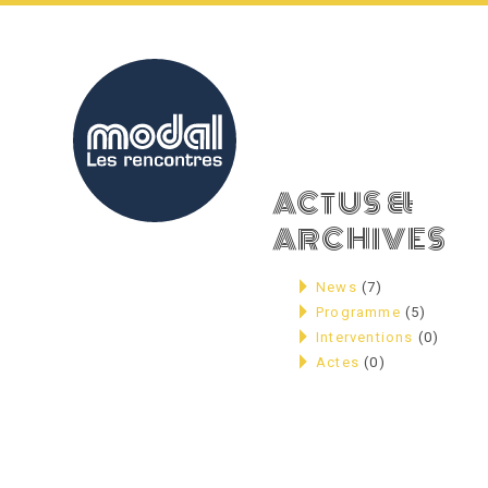
Skip
to
content
ACTUS &
ARCHIVES
News
(7)
Programme
(5)
Interventions
(0)
Actes
(0)