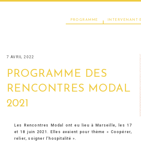
PROGRAMME
INTERVENANT·E
7 AVRIL 2022
PROGRAMME DES
RENCONTRES MODAL
2021
Les Rencontres Modal ont eu lieu à Marseille, les 17
et 18 juin 2021. Elles avaient pour thème « Coopérer,
relier, soigner l’hospitalité ».