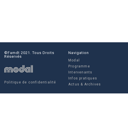
©famdt 2021. Tous Droits
Navigation
Réservés
Modal
Programme
Intervenants
Infos pratiques
Politique de confidentialité
Actus & Archives
Social
Actus & Archives
Facebook
Instagram
Twitter
FAMDT - 35 rue Crucy, 44 000