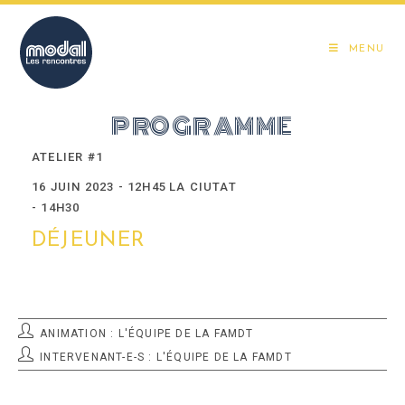
Skip
to
MENU
content
PROGRAMME
ATELIER #1
16 JUIN 2023 - 12H45
LA CIUTAT
- 14H30
DÉJEUNER
POST
ANIMATION : L'ÉQUIPE DE LA FAMDT
AANIMATEUR:
AUTEUR/AUTRICE
INTERVENANT-E-S : L'ÉQUIPE DE LA FAMDT
DE
LA