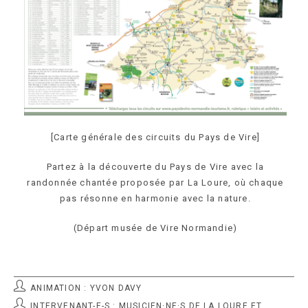
[Carte générale des circuits du Pays de Vire]
Partez à la découverte du Pays de Vire avec la
randonnée chantée proposée par La Loure, où chaque
pas résonne en harmonie avec la nature.
(Départ musée de Vire Normandie)
POST
ANIMATION : YVON DAVY
AANIMATEUR:
AUTEUR/AUTRICE
INTERVENANT-E-S : MUSICIEN·NE·S DE LA LOURE ET