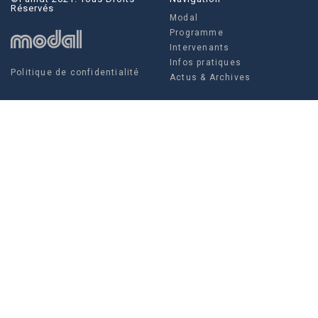
Réservés
Modal
Programme
Intervenants
Infos pratiques
Politique de confidentialité
Actus & Archives
Social
Actus & Archives
Facebook
Instagram
Twitter
FAMDT - 35 rue Crucy, 44 000
Modal
NANTES
Louise Villain, Régisseuse
générale
Tel. +336 10 97 52 07
Tél. +332 85 52 67 04
production@famdt.com