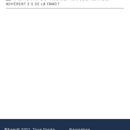
DE
ADHÉRENT·E·S DE LA FAMDT
LA
PUBLICATION :
©famdt 2021. Tous Droits
Navigation