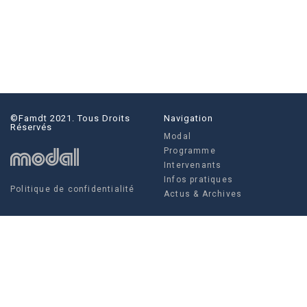
©famdt 2021. Tous Droits
Navigation
Réservés
Modal
Programme
Intervenants
Infos pratiques
Politique de confidentialité
Actus & Archives
Social
Actus & Archives
Facebook
Instagram
Twitter
FAMDT - 35 rue Crucy, 44 000
Modal
NANTES