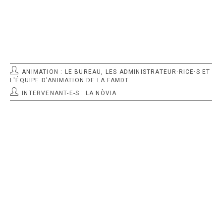
POST
ANIMATION : LE BUREAU, LES ADMINISTRATEUR·RICE·S ET
AANIMATEUR:
L'ÉQUIPE D'ANIMATION DE LA FAMDT
AUTEUR/AUTRICE
INTERVENANT-E-S : LA NÒVIA
DE
LA
PUBLICATION :