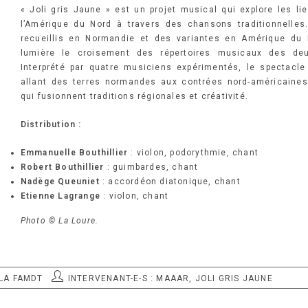
« Joli gris Jaune » est un projet musical qui explore les li
l’Amérique du Nord à travers des chansons traditionnelles.
recueillis en Normandie et des variantes en Amérique du
lumière le croisement des répertoires musicaux des deux
Interprété par quatre musiciens expérimentés, le spectacl
allant des terres normandes aux contrées nord-américaine
qui fusionnent traditions régionales et créativité.
Distribution :
Emmanuelle Bouthillier
: violon, podorythmie, chant
Robert Bouthillier
: guimbardes, chant
Nadège Queuniet
: accordéon diatonique, chant
Etienne Lagrange
: violon, chant
Photo © La Loure.
AUTEUR/AUTRICE
 LA FAMDT
INTERVENANT-E-S : MAAAR, JOLI GRIS JAUNE
DE
LA