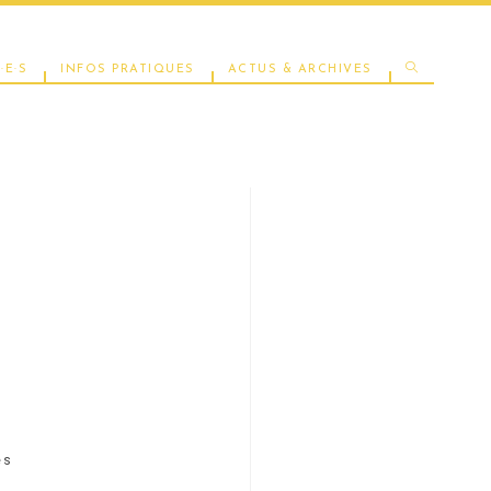
TOGGLE
·E·S
INFOS PRATIQUES
ACTUS & ARCHIVES
WEBSITE
SEARCH
es