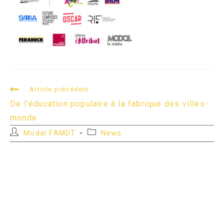
READ
Article précédent
MORE
De l’éducation populaire à la fabrique des villes-
ARTICLES
monde
Auteur/autrice
Post
Modal FAMDT
News
de
category:
la
publication :